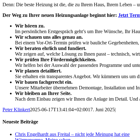
Denn: Die beste Heizung ist die, die zu Ihrem Haus, Ihrem Leben – 
Der Weg zu Ihrer neuen Heizungsanlage beginnt hier:
Jetzt Ter
Wir hören zu.
Im persönlichen Erstgespräch geht’s um Ihre Wünsche, Ihr Haus
Wir schauen uns alles genau an.
Bei einem Vor-Ort-Termin prüfen wir bauliche Gegebenheiten,
Wir beraten ehrlich und fundiert.
Wir zeigen auf, welche Lösung zu Ihnen passt – technisch, wirts
Wir prüfen Ihre Fördermöglichkeiten.
Wir helfen bei der Auswahl der passenden Programme und unter
Wir planen detailliert.
Sie erhalten ein transparentes Angebot. Wir kümmern uns um di
Wir bauen fachgerecht ein.
Unsere Mitarbeiter übernehmen Demontage, Installation und In
Wir bleiben an Ihrer Seite.
Nach dem Einbau zeigen wir Ihnen die Anlage im Detail. Und a
Peter Klinkert
2025-06-17T13:41:04+02:00
17. Juni 2025
|
Neueste Beiträge
Chris Engelhardt aus Freital – nicht jede Meinung hat eine
Wärmepumpe. Meine schon.