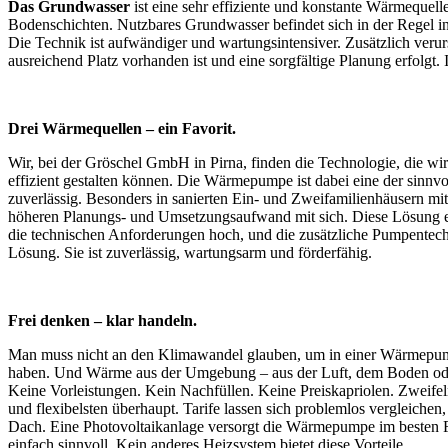
Das Grundwasser
ist eine sehr effiziente und konstante Wärmequel
Bodenschichten. Nutzbares Grundwasser befindet sich in der Regel i
Die Technik ist aufwändiger und wartungsintensiver. Zusätzlich ver
ausreichend Platz vorhanden ist und eine sorgfältige Planung erfolgt.
Drei Wärmequellen – ein Favorit.
Wir, bei der Gröschel GmbH in Pirna, finden die Technologie, die wi
effizient gestalten können. Die Wärmepumpe ist dabei eine der sinnv
zuverlässig. Besonders in sanierten Ein- und Zweifamilienhäusern mi
höheren Planungs- und Umsetzungsaufwand mit sich. Diese Lösung eig
die technischen Anforderungen hoch, und die zusätzliche Pumpentech
Lösung. Sie ist zuverlässig, wartungsarm und förderfähig.
Frei denken – klar handeln.
Man muss nicht an den Klimawandel glauben, um in einer Wärmepump
haben. Und Wärme aus der Umgebung – aus der Luft, dem Boden oder 
Keine Vorleistungen. Kein Nachfüllen. Keine Preiskapriolen. Zweifeln,
und flexibelsten überhaupt. Tarife lassen sich problemlos vergleichen
Dach. Eine Photovoltaikanlage versorgt die Wärmepumpe im besten Fal
einfach sinnvoll. Kein anderes Heizsystem bietet diese Vorteile.