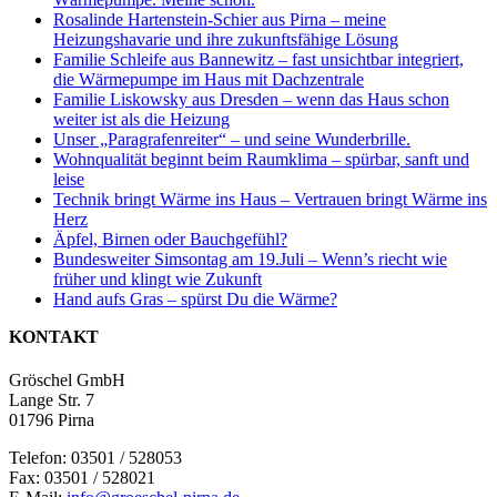
Rosalinde Hartenstein-Schier aus Pirna – meine
Heizungshavarie und ihre zukunftsfähige Lösung
Familie Schleife aus Bannewitz – fast unsichtbar integriert,
die Wärmepumpe im Haus mit Dachzentrale
Familie Liskowsky aus Dresden – wenn das Haus schon
weiter ist als die Heizung
Unser „Paragrafenreiter“ – und seine Wunderbrille.
Wohnqualität beginnt beim Raumklima – spürbar, sanft und
leise
Technik bringt Wärme ins Haus – Vertrauen bringt Wärme ins
Herz
Äpfel, Birnen oder Bauchgefühl?
Bundesweiter Simsontag am 19.Juli – Wenn’s riecht wie
früher und klingt wie Zukunft
Hand aufs Gras – spürst Du die Wärme?
KONTAKT
Gröschel GmbH
Lange Str. 7
01796 Pirna
Telefon: 03501 / 528053
Fax: 03501 / 528021