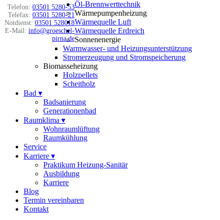
Öl-Brennwerttechnik
Telefon:
03501 5280-53
Wärmepumpenheizung
Telefax:
03501 5280-21
Wärmequelle Luft
Notdienst:
03501 528018
Wärmequelle Erdreich
E-Mail:
info@groeschel-
pirna.de
Sonnenenergie
Warmwasser- und Heizungsunterstützung
Stromerzeugung und Stromspeicherung
Biomasseheizung
Holzpellets
Scheitholz
Bad
▾
Badsanierung
Generationenbad
Raumklima
▾
Wohnraumlüftung
Raumkühlung
Service
Karriere
▾
Praktikum Heizung-Sanitär
Ausbildung
Karriere
Blog
Termin vereinbaren
Kontakt