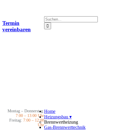
Zum
Inhalt
springen
Suche
Termin
nach:
vereinbaren
Montag – Donnerstag:
Home
7:00 – 13:00 Uhr
Heizungsbau
▾
Freitag:
7:00 – 12:00
Brennwertheizung
Uhr
Gas-Brennwerttechnik