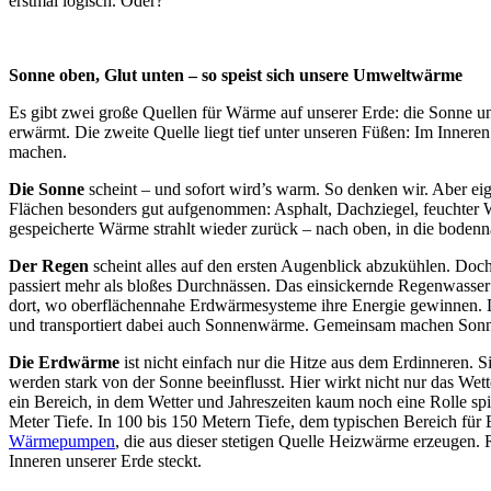
erstmal logisch. Oder?
Sonne oben, Glut unten – so speist sich unsere Umweltwärme
Es gibt zwei große Quellen für Wärme auf unserer Erde: die Sonne u
erwärmt. Die zweite Quelle liegt tief unter unseren Füßen: Im Inner
machen.
Die Sonne
scheint – und sofort wird’s warm. So denken wir. Aber eig
Flächen besonders gut aufgenommen: Asphalt, Dachziegel, feuchter Wa
gespeicherte Wärme strahlt wieder zurück – nach oben, in die bodenn
Der Regen
scheint alles auf den ersten Augenblick abzukühlen. Doch
passiert mehr als bloßes Durchnässen. Das einsickernde Regenwasser 
dort, wo oberflächennahe Erdwärmesysteme ihre Energie gewinnen. Der 
und transportiert dabei auch Sonnenwärme. Gemeinsam machen Sonne
Die Erdwärme
ist nicht einfach nur die Hitze aus dem Erdinneren.
werden stark von der Sonne beeinflusst. Hier wirkt nicht nur das Wet
ein Bereich, in dem Wetter und Jahreszeiten kaum noch eine Rolle sp
Meter
Tiefe. In 100 bis 150 Metern Tiefe, dem typischen Bereich für
Wärmepumpen
, die aus dieser stetigen Quelle Heizwärme erzeugen. 
Inneren unserer Erde steckt.