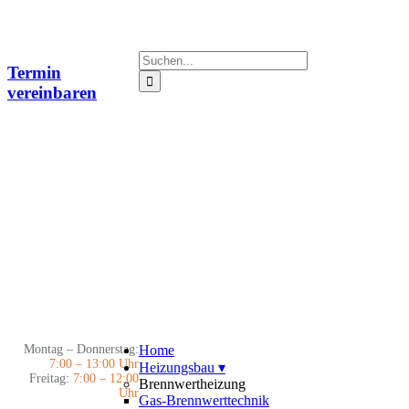
Zum
Inhalt
springen
Suche
Termin
nach:
vereinbaren
Montag – Donnerstag:
Home
7:00 – 13:00 Uhr
Heizungsbau
▾
Freitag:
7:00 – 12:00
Brennwertheizung
Uhr
Gas-Brennwerttechnik