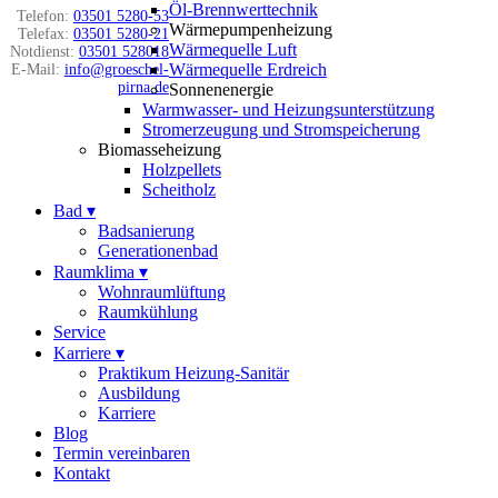
Öl-Brennwerttechnik
Telefon:
03501 5280-53
Wärmepumpenheizung
Telefax:
03501 5280-21
Wärmequelle Luft
Notdienst:
03501 528018
Wärmequelle Erdreich
E-Mail:
info@groeschel-
pirna.de
Sonnenenergie
Warmwasser- und Heizungsunterstützung
Stromerzeugung und Stromspeicherung
Biomasseheizung
Holzpellets
Scheitholz
Bad
▾
Badsanierung
Generationenbad
Raumklima
▾
Wohnraumlüftung
Raumkühlung
Service
Karriere
▾
Praktikum Heizung-Sanitär
Ausbildung
Karriere
Blog
Termin vereinbaren
Kontakt