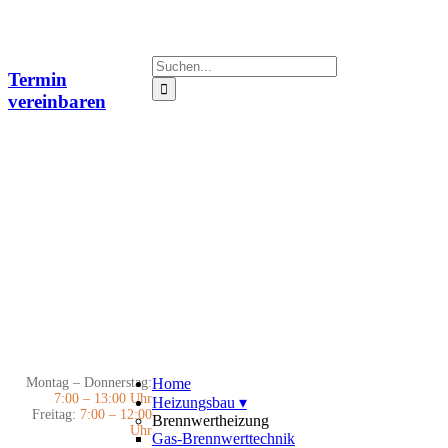
Zum
Inhalt
springen
Suche
Termin
nach:
vereinbaren
Montag – Donnerstag:
Home
7:00 – 13:00 Uhr
Heizungsbau
▾
Freitag:
7:00 – 12:00
Brennwertheizung
Uhr
Gas-Brennwerttechnik