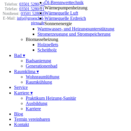
Öl-Brennwerttechnik
Telefon:
03501 5280-53
Wärmepumpenheizung
Telefax:
03501 5280-21
Wärmequelle Luft
Notdienst:
03501 528018
Wärmequelle Erdreich
E-Mail:
info@groeschel-
pirna.de
Sonnenenergie
Warmwasser- und Heizungsunterstützung
Stromerzeugung und Stromspeicherung
Biomasseheizung
Holzpellets
Scheitholz
Bad
▾
Badsanierung
Generationenbad
Raumklima
▾
Wohnraumlüftung
Raumkühlung
Service
Karriere
▾
Praktikum Heizung-Sanitär
Ausbildung
Karriere
Blog
Termin vereinbaren
Kontakt