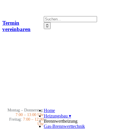
Zum
Inhalt
springen
Suche
Termin
nach:
vereinbaren
Montag – Donnerstag:
Home
7:00 – 13:00 Uhr
Heizungsbau
▾
Freitag:
7:00 – 12:00
Brennwertheizung
Uhr
Gas-Brennwerttechnik