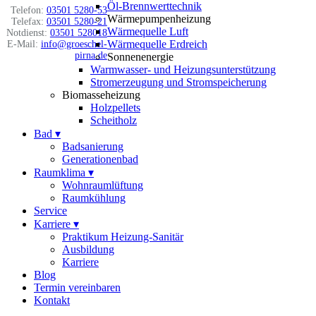
Öl-Brennwerttechnik
Telefon:
03501 5280-53
Wärmepumpenheizung
Telefax:
03501 5280-21
Wärmequelle Luft
Notdienst:
03501 528018
Wärmequelle Erdreich
E-Mail:
info@groeschel-
pirna.de
Sonnenenergie
Warmwasser- und Heizungsunterstützung
Stromerzeugung und Stromspeicherung
Biomasseheizung
Holzpellets
Scheitholz
Bad
▾
Badsanierung
Generationenbad
Raumklima
▾
Wohnraumlüftung
Raumkühlung
Service
Karriere
▾
Praktikum Heizung-Sanitär
Ausbildung
Karriere
Blog
Termin vereinbaren
Kontakt