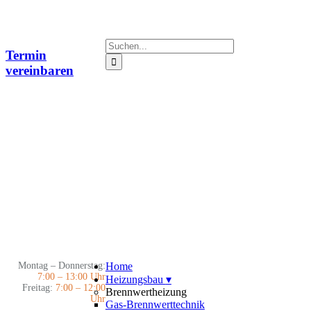
Zum
Inhalt
springen
Suche
Termin
nach:
vereinbaren
Montag – Donnerstag:
Home
7:00 – 13:00 Uhr
Heizungsbau
▾
Freitag:
7:00 – 12:00
Brennwertheizung
Uhr
Gas-Brennwerttechnik