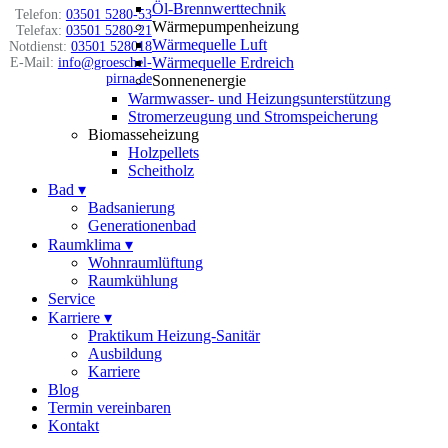
Öl-Brennwerttechnik
Telefon:
03501 5280-53
Wärmepumpenheizung
Telefax:
03501 5280-21
Wärmequelle Luft
Notdienst:
03501 528018
Wärmequelle Erdreich
E-Mail:
info@groeschel-
pirna.de
Sonnenenergie
Warmwasser- und Heizungsunterstützung
Stromerzeugung und Stromspeicherung
Biomasseheizung
Holzpellets
Scheitholz
Bad
▾
Badsanierung
Generationenbad
Raumklima
▾
Wohnraumlüftung
Raumkühlung
Service
Karriere
▾
Praktikum Heizung-Sanitär
Ausbildung
Karriere
Blog
Termin vereinbaren
Kontakt