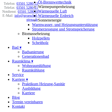
Öl-Brennwerttechnik
Telefon:
03501 5280-53
Wärmepumpenheizung
Telefax:
03501 5280-21
Wärmequelle Luft
Notdienst:
03501 528018
Wärmequelle Erdreich
E-Mail:
info@groeschel-
pirna.de
Sonnenenergie
Warmwasser- und Heizungsunterstützung
Stromerzeugung und Stromspeicherung
Biomasseheizung
Holzpellets
Scheitholz
Bad
▾
Badsanierung
Generationenbad
Raumklima
▾
Wohnraumlüftung
Raumkühlung
Service
Karriere
▾
Praktikum Heizung-Sanitär
Ausbildung
Karriere
Blog
Termin vereinbaren
Kontakt