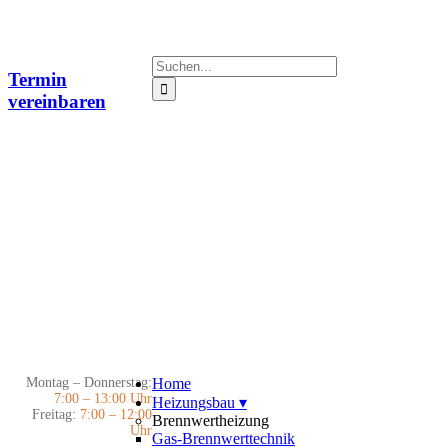
Zum
Inhalt
springen
Suche
Termin
nach:
vereinbaren
Montag – Donnerstag:
Home
7:00 – 13:00 Uhr
Heizungsbau
▾
Freitag:
7:00 – 12:00
Brennwertheizung
Uhr
Gas-Brennwerttechnik