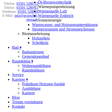
Öl-Brennwerttechnik
Telefon:
03501 5280-53
Wärmepumpenheizung
Telefax:
03501 5280-21
Wärmequelle Luft
Notdienst:
03501 528018
Wärmequelle Erdreich
E-Mail:
info@groeschel-
pirna.de
Sonnenenergie
Warmwasser- und Heizungsunterstützung
Stromerzeugung und Stromspeicherung
Biomasseheizung
Holzpellets
Scheitholz
Bad
▾
Badsanierung
Generationenbad
Raumklima
▾
Wohnraumlüftung
Raumkühlung
Service
Karriere
▾
Praktikum Heizung-Sanitär
Ausbildung
Karriere
Blog
Termin vereinbaren
Kontakt