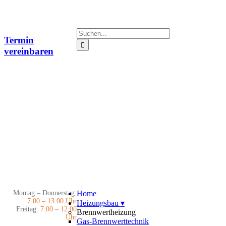
Zum
Inhalt
springen
Suche
Termin
nach:
vereinbaren
Montag – Donnerstag:
Home
7:00 – 13:00 Uhr
Heizungsbau
▾
Freitag:
7:00 – 12:00
Brennwertheizung
Uhr
Gas-Brennwerttechnik