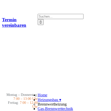
Zum
Inhalt
springen
Suche
Termin
nach:
vereinbaren
Montag – Donnerstag:
Home
7:00 – 13:00 Uhr
Heizungsbau
▾
Freitag:
7:00 – 12:00
Brennwertheizung
Uhr
Gas-Brennwerttechnik