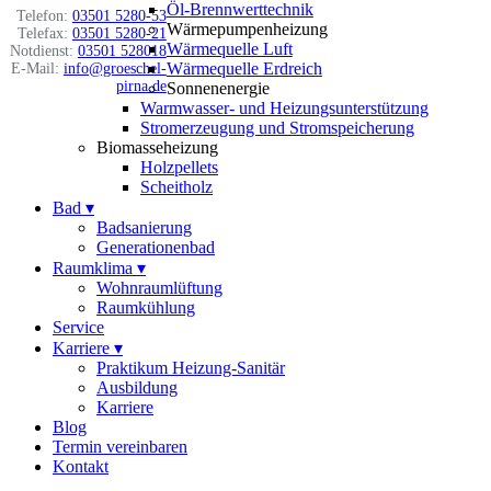
Öl-Brennwerttechnik
Telefon:
03501 5280-53
Wärmepumpenheizung
Telefax:
03501 5280-21
Wärmequelle Luft
Notdienst:
03501 528018
Wärmequelle Erdreich
E-Mail:
info@groeschel-
pirna.de
Sonnenenergie
Warmwasser- und Heizungsunterstützung
Stromerzeugung und Stromspeicherung
Biomasseheizung
Holzpellets
Scheitholz
Bad
▾
Badsanierung
Generationenbad
Raumklima
▾
Wohnraumlüftung
Raumkühlung
Service
Karriere
▾
Praktikum Heizung-Sanitär
Ausbildung
Karriere
Blog
Termin vereinbaren
Kontakt