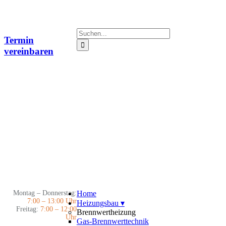
Zum
Inhalt
springen
Suche
Termin
nach:
vereinbaren
Montag – Donnerstag:
Home
7:00 – 13:00 Uhr
Heizungsbau
▾
Freitag:
7:00 – 12:00
Brennwertheizung
Uhr
Gas-Brennwerttechnik