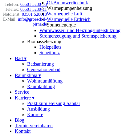
Öl-Brennwerttechnik
Telefon:
03501 5280-53
Wärmepumpenheizung
Telefax:
03501 5280-21
Wärmequelle Luft
Notdienst:
03501 528018
Wärmequelle Erdreich
E-Mail:
info@groeschel-
pirna.de
Sonnenenergie
Warmwasser- und Heizungsunterstützung
Stromerzeugung und Stromspeicherung
Biomasseheizung
Holzpellets
Scheitholz
Bad
▾
Badsanierung
Generationenbad
Raumklima
▾
Wohnraumlüftung
Raumkühlung
Service
Karriere
▾
Praktikum Heizung-Sanitär
Ausbildung
Karriere
Blog
Termin vereinbaren
Kontakt