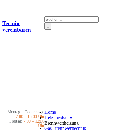
Zum
Inhalt
springen
Suche
Termin
nach:
vereinbaren
Montag – Donnerstag:
Home
7:00 – 13:00 Uhr
Heizungsbau
▾
Freitag:
7:00 – 12:00
Brennwertheizung
Uhr
Gas-Brennwerttechnik