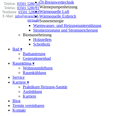
Öl-Brennwerttechnik
Telefon:
03501 5280-53
Wärmepumpenheizung
Telefax:
03501 5280-21
Wärmequelle Luft
Notdienst:
03501 528018
Wärmequelle Erdreich
E-Mail:
info@groeschel-
pirna.de
Sonnenenergie
Warmwasser- und Heizungsunterstützung
Stromerzeugung und Stromspeicherung
Biomasseheizung
Holzpellets
Scheitholz
Bad
▾
Badsanierung
Generationenbad
Raumklima
▾
Wohnraumlüftung
Raumkühlung
Service
Karriere
▾
Praktikum Heizung-Sanitär
Ausbildung
Karriere
Blog
Termin vereinbaren
Kontakt