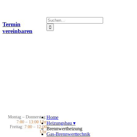
Zum
Inhalt
springen
Suche
Termin
nach:
vereinbaren
Montag – Donnerstag:
Home
7:00 – 13:00 Uhr
Heizungsbau
▾
Freitag:
7:00 – 12:00
Brennwertheizung
Uhr
Gas-Brennwerttechnik