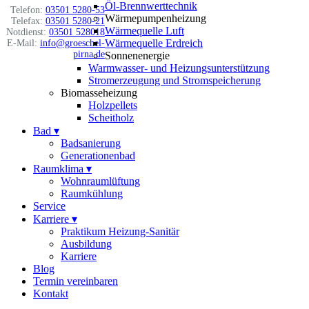
Öl-Brennwerttechnik
Telefon:
03501 5280-53
Wärmepumpenheizung
Telefax:
03501 5280-21
Wärmequelle Luft
Notdienst:
03501 528018
Wärmequelle Erdreich
E-Mail:
info@groeschel-
pirna.de
Sonnenenergie
Warmwasser- und Heizungsunterstützung
Stromerzeugung und Stromspeicherung
Biomasseheizung
Holzpellets
Scheitholz
Bad
▾
Badsanierung
Generationenbad
Raumklima
▾
Wohnraumlüftung
Raumkühlung
Service
Karriere
▾
Praktikum Heizung-Sanitär
Ausbildung
Karriere
Blog
Termin vereinbaren
Kontakt