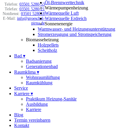
Öl-Brennwerttechnik
Telefon:
03501 5280-53
Wärmepumpenheizung
Telefax:
03501 5280-21
Wärmequelle Luft
Notdienst:
03501 528018
Wärmequelle Erdreich
E-Mail:
info@groeschel-
pirna.de
Sonnenenergie
Warmwasser- und Heizungsunterstützung
Stromerzeugung und Stromspeicherung
Biomasseheizung
Holzpellets
Scheitholz
Bad
▾
Badsanierung
Generationenbad
Raumklima
▾
Wohnraumlüftung
Raumkühlung
Service
Karriere
▾
Praktikum Heizung-Sanitär
Ausbildung
Karriere
Blog
Termin vereinbaren
Kontakt