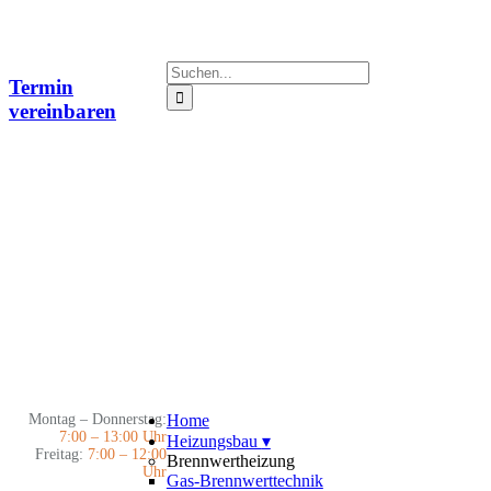
Zum
Inhalt
springen
Suche
Termin
nach:
vereinbaren
Montag – Donnerstag:
Home
7:00 – 13:00 Uhr
Heizungsbau
▾
Freitag:
7:00 – 12:00
Brennwertheizung
Uhr
Gas-Brennwerttechnik