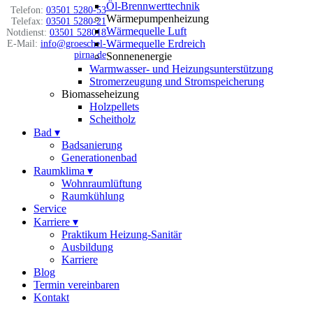
Öl-Brennwerttechnik
Telefon:
03501 5280-53
Wärmepumpenheizung
Telefax:
03501 5280-21
Wärmequelle Luft
Notdienst:
03501 528018
Wärmequelle Erdreich
E-Mail:
info@groeschel-
pirna.de
Sonnenenergie
Warmwasser- und Heizungsunterstützung
Stromerzeugung und Stromspeicherung
Biomasseheizung
Holzpellets
Scheitholz
Bad
▾
Badsanierung
Generationenbad
Raumklima
▾
Wohnraumlüftung
Raumkühlung
Service
Karriere
▾
Praktikum Heizung-Sanitär
Ausbildung
Karriere
Blog
Termin vereinbaren
Kontakt