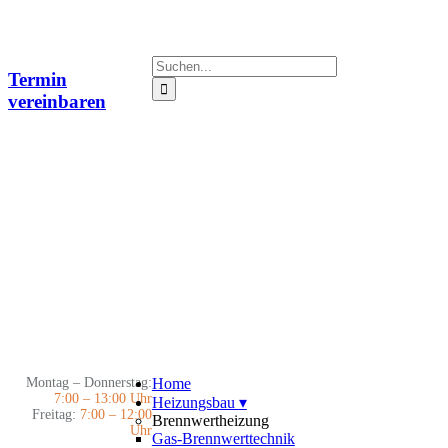
Zum
Inhalt
springen
Suche
Termin
nach:
vereinbaren
Montag – Donnerstag:
Home
7:00 – 13:00 Uhr
Heizungsbau
▾
Freitag:
7:00 – 12:00
Brennwertheizung
Uhr
Gas-Brennwerttechnik