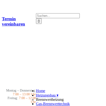
Zum
Inhalt
springen
Suche
Termin
nach:
vereinbaren
Montag – Donnerstag:
Home
7:00 – 13:00 Uhr
Heizungsbau
▾
Freitag:
7:00 – 12:00
Brennwertheizung
Uhr
Gas-Brennwerttechnik