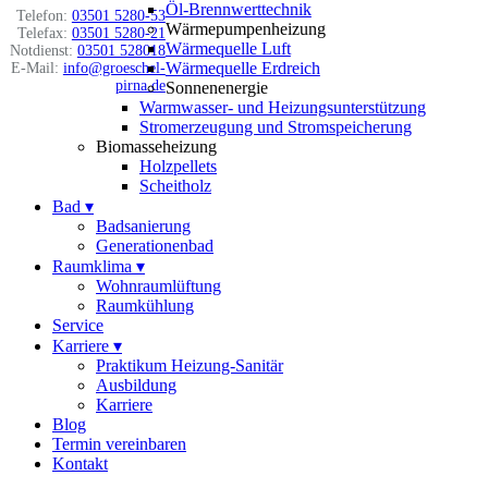
Öl-Brennwerttechnik
Telefon:
03501 5280-53
Wärmepumpenheizung
Telefax:
03501 5280-21
Wärmequelle Luft
Notdienst:
03501 528018
Wärmequelle Erdreich
E-Mail:
info@groeschel-
pirna.de
Sonnenenergie
Warmwasser- und Heizungsunterstützung
Stromerzeugung und Stromspeicherung
Biomasseheizung
Holzpellets
Scheitholz
Bad
▾
Badsanierung
Generationenbad
Raumklima
▾
Wohnraumlüftung
Raumkühlung
Service
Karriere
▾
Praktikum Heizung-Sanitär
Ausbildung
Karriere
Blog
Termin vereinbaren
Kontakt