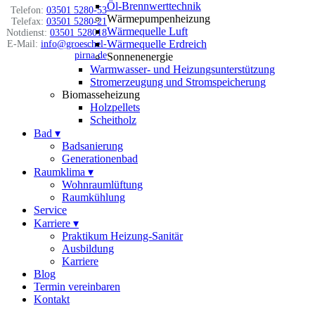
Öl-Brennwerttechnik
Telefon:
03501 5280-53
Wärmepumpenheizung
Telefax:
03501 5280-21
Wärmequelle Luft
Notdienst:
03501 528018
Wärmequelle Erdreich
E-Mail:
info@groeschel-
pirna.de
Sonnenenergie
Warmwasser- und Heizungsunterstützung
Stromerzeugung und Stromspeicherung
Biomasseheizung
Holzpellets
Scheitholz
Bad
▾
Badsanierung
Generationenbad
Raumklima
▾
Wohnraumlüftung
Raumkühlung
Service
Karriere
▾
Praktikum Heizung-Sanitär
Ausbildung
Karriere
Blog
Termin vereinbaren
Kontakt