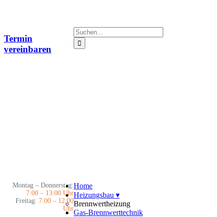
Zum
Inhalt
springen
Suche
Termin
nach:
vereinbaren
Montag – Donnerstag:
Home
7:00 – 13:00 Uhr
Heizungsbau
▾
Freitag:
7:00 – 12:00
Brennwertheizung
Uhr
Gas-Brennwerttechnik