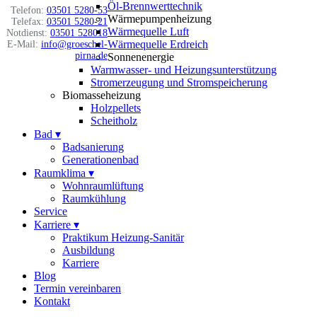
Öl-Brennwerttechnik
Telefon:
03501 5280-53
Wärmepumpenheizung
Telefax:
03501 5280-21
Wärmequelle Luft
Notdienst:
03501 528018
Wärmequelle Erdreich
E-Mail:
info@groeschel-
pirna.de
Sonnenenergie
Warmwasser- und Heizungsunterstützung
Stromerzeugung und Stromspeicherung
Biomasseheizung
Holzpellets
Scheitholz
Bad
▾
Badsanierung
Generationenbad
Raumklima
▾
Wohnraumlüftung
Raumkühlung
Service
Karriere
▾
Praktikum Heizung-Sanitär
Ausbildung
Karriere
Blog
Termin vereinbaren
Kontakt