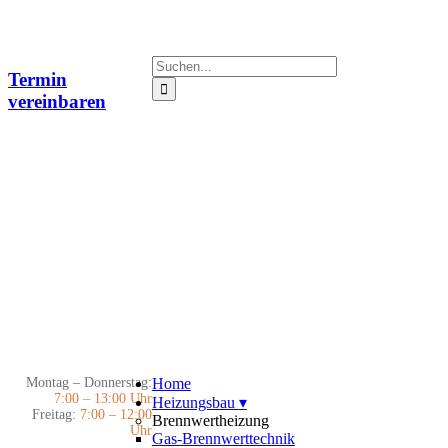
Zum
Inhalt
springen
Suche
Termin
nach:
vereinbaren
Montag – Donnerstag:
Home
7:00 – 13:00 Uhr
Heizungsbau
▾
Freitag:
7:00 – 12:00
Brennwertheizung
Uhr
Gas-Brennwerttechnik