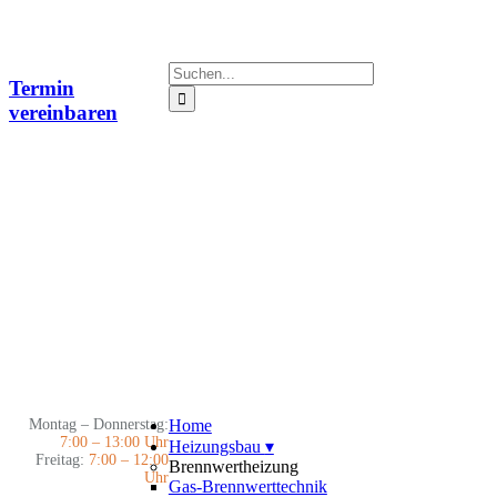
Zum
Inhalt
springen
Suche
Termin
nach:
vereinbaren
Montag – Donnerstag:
Home
7:00 – 13:00 Uhr
Heizungsbau
▾
Freitag:
7:00 – 12:00
Brennwertheizung
Uhr
Gas-Brennwerttechnik