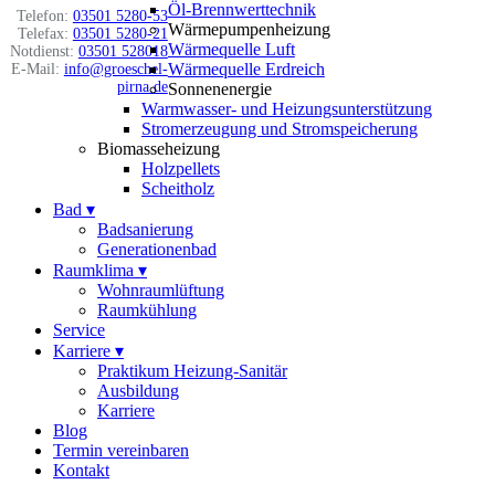
Öl-Brennwerttechnik
Telefon:
03501 5280-53
Wärmepumpenheizung
Telefax:
03501 5280-21
Wärmequelle Luft
Notdienst:
03501 528018
Wärmequelle Erdreich
E-Mail:
info@groeschel-
pirna.de
Sonnenenergie
Warmwasser- und Heizungsunterstützung
Stromerzeugung und Stromspeicherung
Biomasseheizung
Holzpellets
Scheitholz
Bad
▾
Badsanierung
Generationenbad
Raumklima
▾
Wohnraumlüftung
Raumkühlung
Service
Karriere
▾
Praktikum Heizung-Sanitär
Ausbildung
Karriere
Blog
Termin vereinbaren
Kontakt