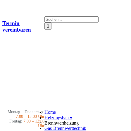
Zum
Inhalt
springen
Suche
Termin
nach:
vereinbaren
Montag – Donnerstag:
Home
7:00 – 13:00 Uhr
Heizungsbau
▾
Freitag:
7:00 – 12:00
Brennwertheizung
Uhr
Gas-Brennwerttechnik