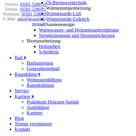
Öl-Brennwerttechnik
Telefon:
03501 5280-53
Wärmepumpenheizung
Telefax:
03501 5280-21
Wärmequelle Luft
Notdienst:
03501 528018
Wärmequelle Erdreich
E-Mail:
info@groeschel-
pirna.de
Sonnenenergie
Warmwasser- und Heizungsunterstützung
Stromerzeugung und Stromspeicherung
Biomasseheizung
Holzpellets
Scheitholz
Bad
▾
Badsanierung
Generationenbad
Raumklima
▾
Wohnraumlüftung
Raumkühlung
Service
Karriere
▾
Praktikum Heizung-Sanitär
Ausbildung
Karriere
Blog
Termin vereinbaren
Kontakt