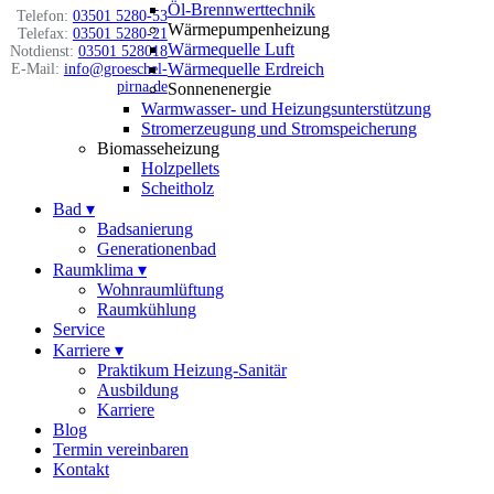
Öl-Brennwerttechnik
Telefon:
03501 5280-53
Wärmepumpenheizung
Telefax:
03501 5280-21
Wärmequelle Luft
Notdienst:
03501 528018
Wärmequelle Erdreich
E-Mail:
info@groeschel-
pirna.de
Sonnenenergie
Warmwasser- und Heizungsunterstützung
Stromerzeugung und Stromspeicherung
Biomasseheizung
Holzpellets
Scheitholz
Bad
▾
Badsanierung
Generationenbad
Raumklima
▾
Wohnraumlüftung
Raumkühlung
Service
Karriere
▾
Praktikum Heizung-Sanitär
Ausbildung
Karriere
Blog
Termin vereinbaren
Kontakt