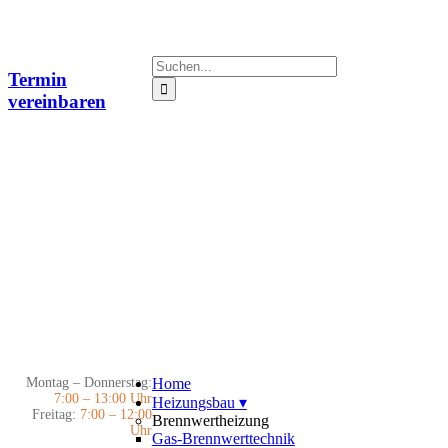
Zum
Inhalt
springen
Suche
Termin
nach:
vereinbaren
Montag – Donnerstag:
Home
7:00 – 13:00 Uhr
Heizungsbau
▾
Freitag:
7:00 – 12:00
Brennwertheizung
Uhr
Gas-Brennwerttechnik