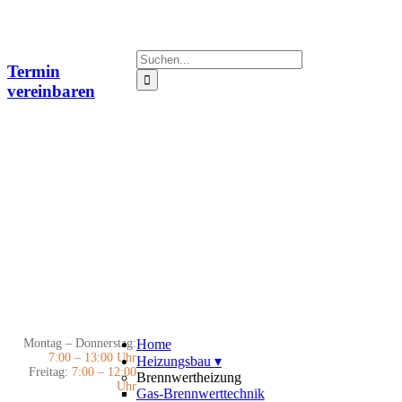
Zum
Inhalt
springen
Suche
Termin
nach:
vereinbaren
Montag – Donnerstag:
Home
7:00 – 13:00 Uhr
Heizungsbau
▾
Freitag:
7:00 – 12:00
Brennwertheizung
Uhr
Gas-Brennwerttechnik