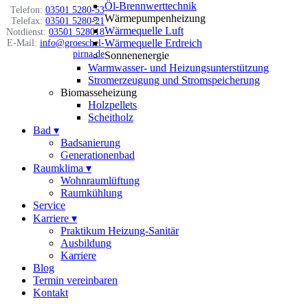
Öl-Brennwerttechnik
Telefon:
03501 5280-53
Wärmepumpenheizung
Telefax:
03501 5280-21
Wärmequelle Luft
Notdienst:
03501 528018
Wärmequelle Erdreich
E-Mail:
info@groeschel-
pirna.de
Sonnenenergie
Warmwasser- und Heizungsunterstützung
Stromerzeugung und Stromspeicherung
Biomasseheizung
Holzpellets
Scheitholz
Bad
▾
Badsanierung
Generationenbad
Raumklima
▾
Wohnraumlüftung
Raumkühlung
Service
Karriere
▾
Praktikum Heizung-Sanitär
Ausbildung
Karriere
Blog
Termin vereinbaren
Kontakt