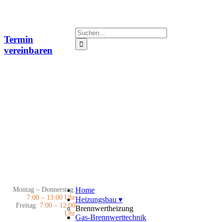
Zum
Inhalt
springen
Suche
Termin
nach:
vereinbaren
Montag – Donnerstag:
Home
7:00 – 13:00 Uhr
Heizungsbau
▾
Freitag:
7:00 – 12:00
Brennwertheizung
Uhr
Gas-Brennwerttechnik