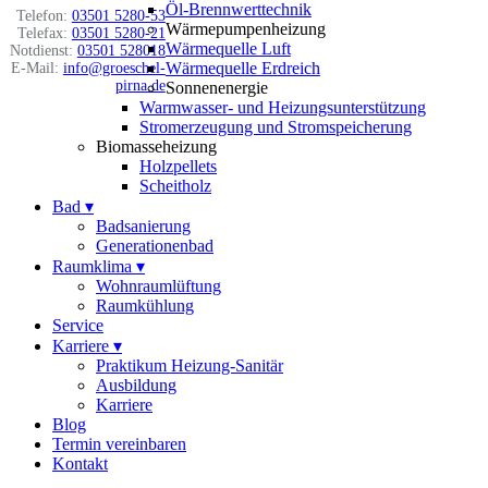
Öl-Brennwerttechnik
Telefon:
03501 5280-53
Wärmepumpenheizung
Telefax:
03501 5280-21
Wärmequelle Luft
Notdienst:
03501 528018
Wärmequelle Erdreich
E-Mail:
info@groeschel-
pirna.de
Sonnenenergie
Warmwasser- und Heizungsunterstützung
Stromerzeugung und Stromspeicherung
Biomasseheizung
Holzpellets
Scheitholz
Bad
▾
Badsanierung
Generationenbad
Raumklima
▾
Wohnraumlüftung
Raumkühlung
Service
Karriere
▾
Praktikum Heizung-Sanitär
Ausbildung
Karriere
Blog
Termin vereinbaren
Kontakt