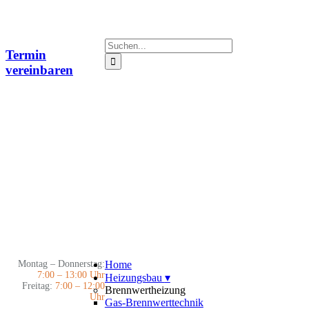
Zum
Inhalt
springen
Suche
Termin
nach:
vereinbaren
Montag – Donnerstag:
Home
7:00 – 13:00 Uhr
Heizungsbau
▾
Freitag:
7:00 – 12:00
Brennwertheizung
Uhr
Gas-Brennwerttechnik