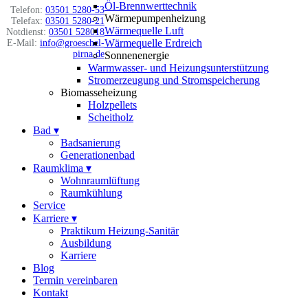
Öl-Brennwerttechnik
Telefon:
03501 5280-53
Wärmepumpenheizung
Telefax:
03501 5280-21
Wärmequelle Luft
Notdienst:
03501 528018
Wärmequelle Erdreich
E-Mail:
info@groeschel-
pirna.de
Sonnenenergie
Warmwasser- und Heizungsunterstützung
Stromerzeugung und Stromspeicherung
Biomasseheizung
Holzpellets
Scheitholz
Bad
▾
Badsanierung
Generationenbad
Raumklima
▾
Wohnraumlüftung
Raumkühlung
Service
Karriere
▾
Praktikum Heizung-Sanitär
Ausbildung
Karriere
Blog
Termin vereinbaren
Kontakt