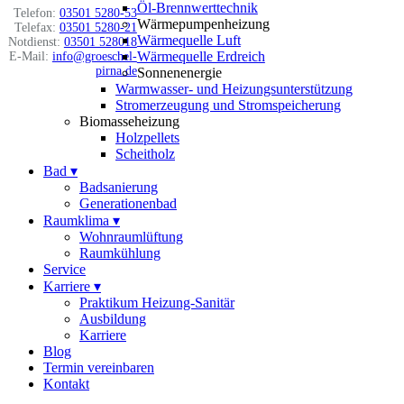
Öl-Brennwerttechnik
Telefon:
03501 5280-53
Wärmepumpenheizung
Telefax:
03501 5280-21
Wärmequelle Luft
Notdienst:
03501 528018
Wärmequelle Erdreich
E-Mail:
info@groeschel-
pirna.de
Sonnenenergie
Warmwasser- und Heizungsunterstützung
Stromerzeugung und Stromspeicherung
Biomasseheizung
Holzpellets
Scheitholz
Bad
▾
Badsanierung
Generationenbad
Raumklima
▾
Wohnraumlüftung
Raumkühlung
Service
Karriere
▾
Praktikum Heizung-Sanitär
Ausbildung
Karriere
Blog
Termin vereinbaren
Kontakt