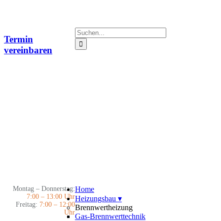
Zum
Inhalt
springen
Suche
Termin
nach:
vereinbaren
Montag – Donnerstag:
Home
7:00 – 13:00 Uhr
Heizungsbau
▾
Freitag:
7:00 – 12:00
Brennwertheizung
Uhr
Gas-Brennwerttechnik