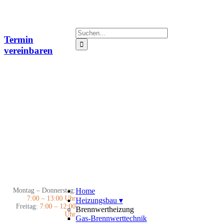
Zum
Inhalt
springen
Suche
Termin
nach:
vereinbaren
Montag – Donnerstag:
Home
7:00 – 13:00 Uhr
Heizungsbau
▾
Freitag:
7:00 – 12:00
Brennwertheizung
Uhr
Gas-Brennwerttechnik