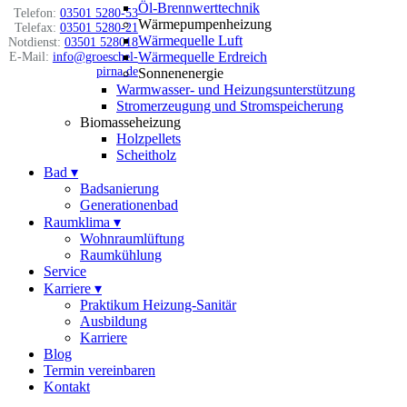
Öl-Brennwerttechnik
Telefon:
03501 5280-53
Wärmepumpenheizung
Telefax:
03501 5280-21
Wärmequelle Luft
Notdienst:
03501 528018
Wärmequelle Erdreich
E-Mail:
info@groeschel-
pirna.de
Sonnenenergie
Warmwasser- und Heizungsunterstützung
Stromerzeugung und Stromspeicherung
Biomasseheizung
Holzpellets
Scheitholz
Bad
▾
Badsanierung
Generationenbad
Raumklima
▾
Wohnraumlüftung
Raumkühlung
Service
Karriere
▾
Praktikum Heizung-Sanitär
Ausbildung
Karriere
Blog
Termin vereinbaren
Kontakt