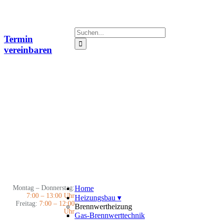
Zum
Inhalt
springen
Suche
Termin
nach:
vereinbaren
Montag – Donnerstag:
Home
7:00 – 13:00 Uhr
Heizungsbau
▾
Freitag:
7:00 – 12:00
Brennwertheizung
Uhr
Gas-Brennwerttechnik