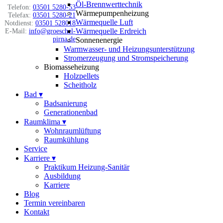
Öl-Brennwerttechnik
Telefon:
03501 5280-53
Wärmepumpenheizung
Telefax:
03501 5280-21
Wärmequelle Luft
Notdienst:
03501 528018
Wärmequelle Erdreich
E-Mail:
info@groeschel-
pirna.de
Sonnenenergie
Warmwasser- und Heizungsunterstützung
Stromerzeugung und Stromspeicherung
Biomasseheizung
Holzpellets
Scheitholz
Bad
▾
Badsanierung
Generationenbad
Raumklima
▾
Wohnraumlüftung
Raumkühlung
Service
Karriere
▾
Praktikum Heizung-Sanitär
Ausbildung
Karriere
Blog
Termin vereinbaren
Kontakt